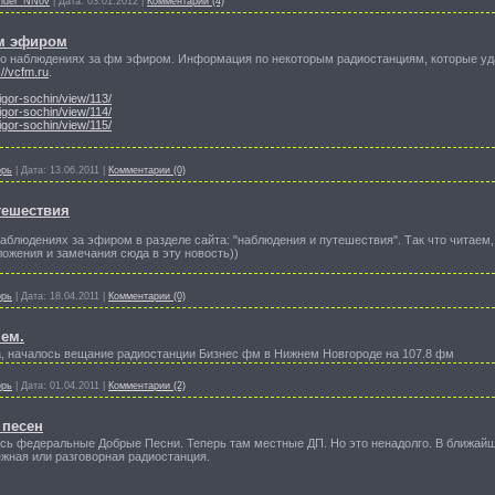
nder_NNov
|
Дата:
03.01.2012
|
Комментарии (4)
м эфиром
 наблюдениях за фм эфиром. Информация по некоторым радиостанциям, которые уд
://vcfm.ru
.
igor-sochin/view/113/
igor-sochin/view/114/
igor-sochin/view/115/
орь
|
Дата:
13.06.2011
|
Комментарии (0)
тешествия
аблюдениях за эфиром в разделе сайта: "наблюдения и путешествия". Так что читаем
ожения и замечания сюда в эту новость))
орь
|
Дата:
18.04.2011
|
Комментарии (0)
ем.
да, началось вещание радиостанции Бизнес фм в Нижнем Новгороде на 107.8 фм
орь
|
Дата:
01.04.2011
|
Комментарии (2)
 песен
ись федеральные Добрые Песни. Теперь там местные ДП. Но это ненадолго. В ближайш
жная или разговорная радиостанция.