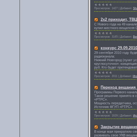
Просмотров:
1427
|
Добавил:
Sh
2х2 приходит, ТВЦ
С Нового года на 49 канал
купил местного вещателя 
Просмотров:
3165
|
Добавил:
Be
конкурс 29.09.201
29 сентября 2010 году бу
радиоканала:
Нижний Новгород (пункт ус
круглосуточно»; концепция
руб. Кто будет претендоват
Просмотров:
2011
|
Добавил:
Иг
Переход вещания 
Программы Первого канала
Такое решение принято в 
«РТРС».
Мощность передатчика, ос
Источник ФГУП «РТРС».
Просмотров:
1629
|
Добавил:
Иг
Закрытие вещани
В конце мая прекратило с
развивать свое УКВ вещан