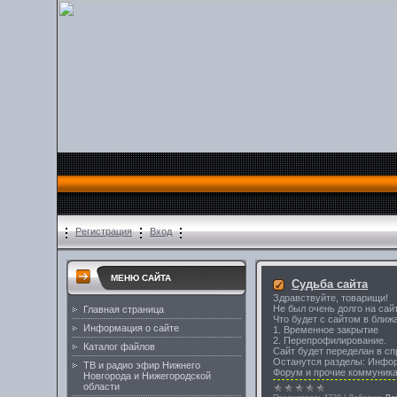
Регистрация
Вход
МЕНЮ САЙТА
Судьба сайта
Здравствуйте, товарищи!
Не был очень долго на сайт
Главная страница
Что будет с сайтом в ближ
Информация о сайте
1. Временное закрытие
2. Перепрофилирование.
Каталог файлов
Сайт будет переделан в сп
Останутся разделы: Инфор
ТВ и радио эфир Нижнего
Форум и прочие коммуника
Новгорода и Нижегородской
области