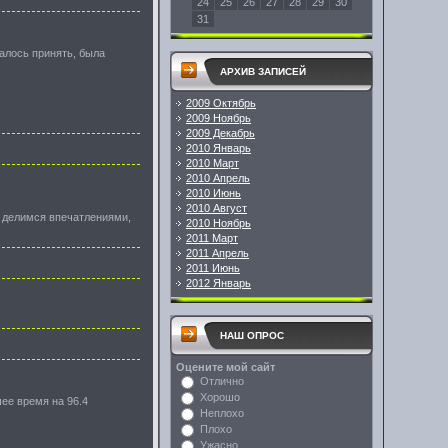
24
25
26
27
28
29
30
31
алось принять, была
АРХИВ ЗАПИСЕЙ
2009 Октябрь
2009 Ноябрь
2009 Декабрь
2010 Январь
2010 Март
2010 Апрель
2010 Июнь
2010 Август
, делимся впечатлениями,
2010 Ноябрь
2011 Март
2011 Апрель
2011 Июнь
2012 Январь
НАШ ОПРОС
Оцените мой сайт
Отлично
Хорошо
ее время на 96.4
Неплохо
Плохо
Ужасно