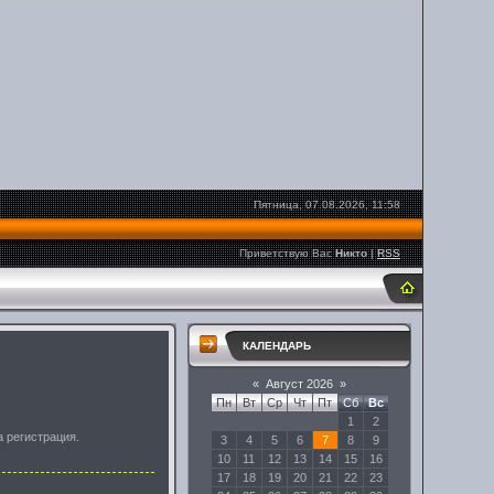
Пятница, 07.08.2026, 11:58
Приветствую Вас
Никто
|
RSS
КАЛЕНДАРЬ
«
Август 2026
»
Пн
Вт
Ср
Чт
Пт
Сб
Вс
1
2
а регистрация.
3
4
5
6
7
8
9
10
11
12
13
14
15
16
17
18
19
20
21
22
23