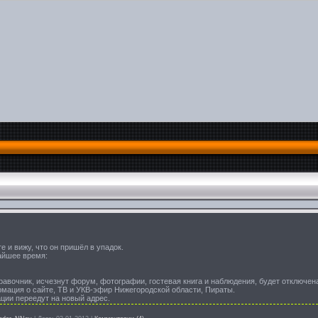
е и вижу, что он пришёл в упадок.
айшее время:
равочник, исчезнут форум, фотографии, гостевая книга и наблюдения, будет отключен
мация о сайте, ТВ и УКВ-эфир Нижегородской области, Пираты.
ции переедут на новый адрес.