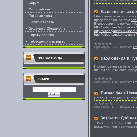
Просмотров:
4738
|
Добавил:
Be
Форум
Фотоальбомы
Наблюдения за ф
Гостевая книга
Обн6овилась информация о
предоставлена сайтом
http
Обратная связь
Видеоверсия прохождений:
http://video.yandex.ru/users/
Вещание УКВ-радиоста...
http://video.yandex.ru/users/
http://video.yandex.ru/users/
Пираты региона
Наблюдения и путешес...
Просмотров:
2336
|
Добавил:
Иг
Наблюдения и Пу
ФОРМА ВХОДА
Появились новый отчет о н
пишем ваше мнение, предл
ПОИСК
Просмотров:
1715
|
Добавил:
Иг
Бизнес фм в Нижн
Сегодня 1 апреля 2011 го
Просмотров:
1743
|
Добавил:
Иг
Закрытие Добрых
1 марта этого года закрыл
возможно появится молоде