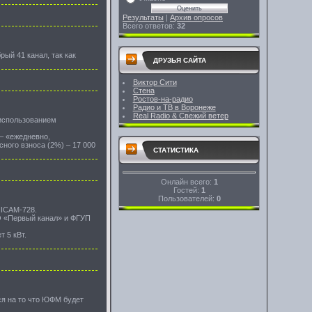
Результаты
|
Архив опросов
Всего ответов:
32
рый 41 канал, так как
ДРУЗЬЯ САЙТА
Виктор Сити
Cтена
Ростов-на-радио
Радио и ТВ в Воронеже
Real Radio & Свежий ветер
 использованием
 – «ежедневно,
ного взноса (2%) – 17 000
СТАТИСТИКА
Онлайн всего:
1
Гостей:
1
Пользователей:
0
NICAM-728.
О «Первый канал» и ФГУП
 5 кВт.
ся на то что ЮФМ будет