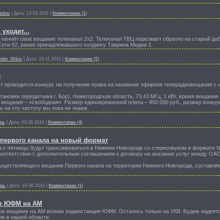
adow
|
Дата:
13.03.2011
|
Комментарии (1)
 уходит...
е начнёт свое вещание телеканал 2х2. Телеканал ТВЦ перезжает обратно на старый доб
Сети-52, ранее принадлежавшего холдингу Таврина Медиа-1.
nder_NNov
|
Дата:
10.11.2010
|
Комментарии (5)
0
дет проводится конкурс на получение права на наземное эфирное телерадиовещание с
тановки передатчика г. Бор), Нижегородская область, 73,43 МГц, 1 кВт, время вещания
 вещания – «свободная». Размер единовременной платы – 850 000 руб., размер конкурс
ь на эту частоту мы пока не знаем.
орь
|
Дата:
03.08.2010
|
Комментарии (4)
первого канала на новый формат
 с пятницы будут транслироваться в Нижнем Новгороде со стереозвуком в формате 
соответствии с дополнительным соглашением к договору на оказание услуг между ОА
уществляющего вещание Первого канала на территории Нижнего Новгорода, составляет
орь
|
Дата:
16.06.2010
|
Комментарии (1)
я ЮФМ на АМ
вое вещание на АМ волнах радиостанция ЮФМ. Осталось только на УКВ. Будем надеят
ие в нашей области.